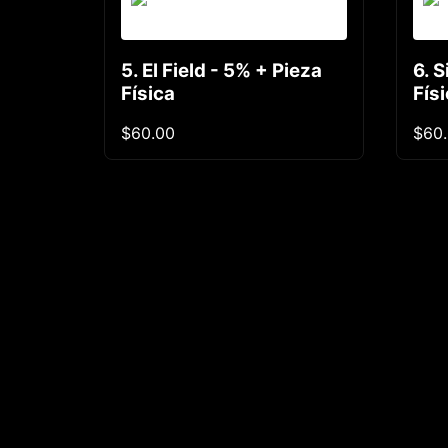
5. El Field - 5% + Pieza
6. S
Física
Fís
$60.00
$60